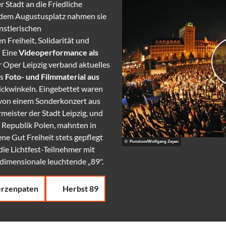
 Stadt an die Friedliche
 dem Augustusplatz nahmen sie
nstlerischen
Freiheit, Solidarität und
: Eine
Videoperformance als
r Oper Leipzig verband aktuelles
es
Foto- und Filmmaterial aus
lickwinkeln. Eingebettet waren
 von einem Sonderkonzert aus
meister der Stadt Leipzig, und
r Republik Polen, mahnten in
ne Gut Freiheit stets gepflegt
© Punctum/Wolfgang Zeyen
die Lichtfest-Teilnehmer mit
dimensionale leuchtende „89".
rzenpaten
Herbst 89