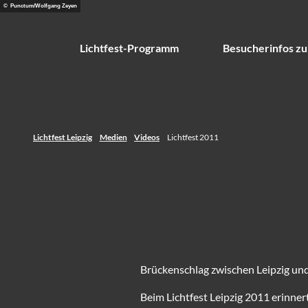
Z
© Punctum/Wolfgang Zeyen
u
m
Lichtfest-Programm
Besucherinfos zu
I
n
h
a
l
Lichtfest Leipzig
Medien
Videos
Lichtfest 2011
t
Brückenschlag zwischen Leipzig un
Beim Lichtfest Leipzig 2011 erinne