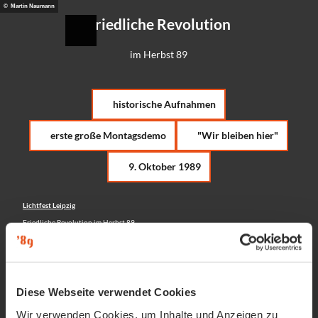
Z
© Martin Naumann
eidung
Friedliche Revolution
u
Suche
Menü
m
I
im Herbst 89
n
h
a
historische Aufnahmen
l
t
erste große Montagsdemo
"Wir bleiben hier"
9. Oktober 1989
Lichtfest Leipzig
Friedliche Revolution im Herbst 89
Diese Webseite verwendet Cookies
Wir verwenden Cookies, um Inhalte und Anzeigen zu