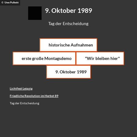
Z
© Uwe Pullwitt
eidung
9. Oktober 1989
u
Suche
Menü
m
I
Tag der Entscheidung
n
h
a
historische Aufnahmen
l
t
erste große Montagsdemo
"Wir bleiben hier"
9. Oktober 1989
Lichtfest Leipzig
Friedliche Revolution im Herbst 89
Tag der Entscheidung