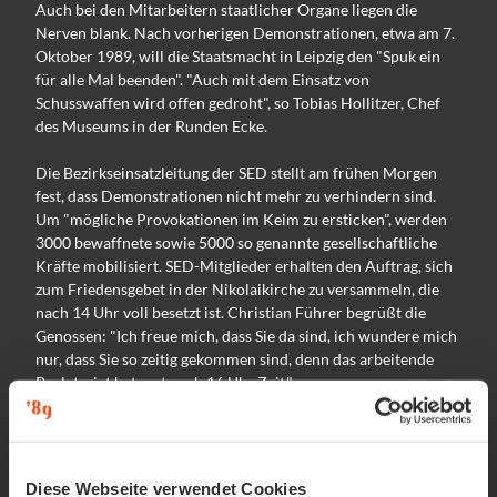
Auch bei den Mitarbeitern staatlicher Organe liegen die
Nerven blank. Nach vorherigen Demonstrationen, etwa am 7.
Oktober 1989, will die Staatsmacht in Leipzig den "Spuk ein
für alle Mal beenden". "Auch mit dem Einsatz von
Schusswaffen wird offen gedroht", so Tobias Hollitzer, Chef
des Museums in der Runden Ecke.
Die Bezirkseinsatzleitung der SED stellt am frühen Morgen
fest, dass Demonstrationen nicht mehr zu verhindern sind.
Um "mögliche Provokationen im Keim zu ersticken", werden
3000 bewaffnete sowie 5000 so genannte gesellschaftliche
Kräfte mobilisiert. SED-Mitglieder erhalten den Auftrag, sich
zum Friedensgebet in der Nikolaikirche zu versammeln, die
nach 14 Uhr voll besetzt ist. Christian Führer begrüßt die
Genossen: "Ich freue mich, dass Sie da sind, ich wundere mich
nur, dass Sie so zeitig gekommen sind, denn das arbeitende
Proletariat hat erst nach 16 Uhr Zeit."
Kurz vor 16 Uhr versammeln sich vor der bereits überfüllten
Nikolaikirche mehrere hundert Menschen, die nicht mehr
eingelassen werden. In der ganzen Stadt ist Polizei mit
Diese Webseite verwendet Cookies