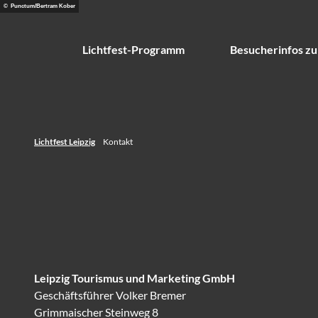
Z
© Punctum/Bertram Kober
u
m
Lichtfest-Programm
Besucherinfos zu
I
n
h
a
l
Lichtfest Leipzig
Kontakt
t
Leipzig Tourismus und Marketing GmbH
Geschäftsführer Volker Bremer
Grimmaischer Steinweg 8