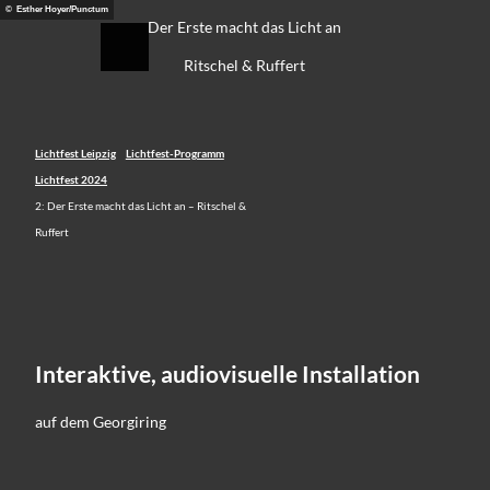
Z
© Esther Hoyer/Punctum
eidung
Der Erste macht das Licht an
u
Suche
Menü
m
Ritschel & Ruffert
I
n
h
a
Lichtfest Leipzig
Lichtfest-Programm
l
Lichtfest 2024
t
2: Der Erste macht das Licht an – Ritschel &
Ruffert
Interaktive, audiovisuelle Installation
auf dem Georgiring