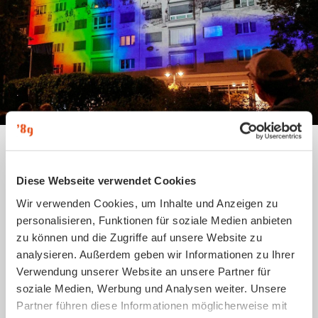
Diese Webseite verwendet Cookies
Der Erste macht das Licht an
auf einen Blick
Wir verwenden Cookies, um Inhalte und Anzeigen zu
personalisieren, Funktionen für soziale Medien anbieten
zu können und die Zugriffe auf unsere Website zu
Georgiring
analysieren. Außerdem geben wir Informationen zu Ihrer
Verwendung unserer Website an unsere Partner für
Standort
soziale Medien, Werbung und Analysen weiter. Unsere
Partner führen diese Informationen möglicherweise mit