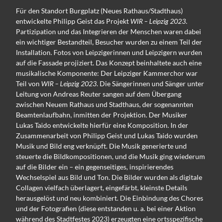
Für den Standort Burgplatz (Neues Rathaus/Stadthaus)
entwickelte Philipp Geist das Projekt
WIR – Leipzig 2023
.
Partizipation und das Integrieren der Menschen waren dabei
ein wichtiger Bestandteil, Besucher wurden zu einem Teil der
Installation. Fotos von Leipzigerinnen und Leipzigern wurden
auf die Fassade projiziert. Das Konzept beinhaltete auch eine
musikalische Komponente: Der Leipziger Kammerchor war
Teil von
WIR – Leipzig 2023
. Die Sängerinnen und Sänger unter
Leitung von Andreas Reuter sangen auf dem Übergang
zwischen Neuem Rathaus und Stadthaus, der sogenannten
Beamtenlaufbahn, inmitten der Projektion. Der Musiker
Lukas Taido entwickelte hierfür eine Komposition. In der
Zusammenarbeit von Philipp Geist und Lukas Taido wurden
Musik und Bild eng verknüpft. Die Musik generierte und
steuerte die Bildkompositionen, und die Musik ging wiederum
auf die Bilder ein – ein gegenseitiges, inspirierendes
Wechselspiel aus Bild und Ton. Die Bilder wurden als digitale
Collagen vielfach überlagert, eingefärbt, kleinste Details
herausgelöst und neu kombiniert. Die Einbindung des Chores
und der Fotografien (diese entstanden u. a. bei einer Aktion
während des Stadtfestes 2023) erzeugten eine ortsspezifische