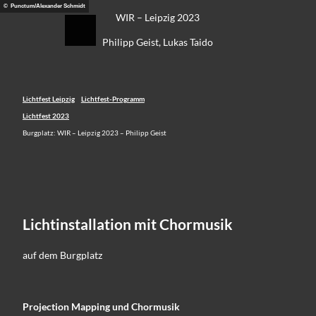
Z
© Punctum/Alexander Schmidt
eidung
WIR – Leipzig 2023
u
Suche
Menü
m
Philipp Geist, Lukas Taido
I
n
h
a
Lichtfest Leipzig
Lichtfest-Programm
l
Lichtfest 2023
t
Burgplatz: WIR – Leipzig 2023 – Philipp Geist
Lichtinstallation mit Chormusik
auf dem Burgplatz
Projection Mapping und Chormusik