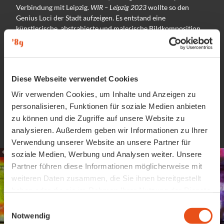
Verbindung mit Leipzig.
WIR – Leipzig 2023
wollte so den
Genius Loci der Stadt aufzeigen. Es entstand eine
künstlerische, abstrahierte und malerische Bildkomposition,
begleitet von Musik. Sie zeigte das Projekt das WIR, das
Miteinander, das Zusammen und auch die Diversität der
Stadt.
Diese Webseite verwendet Cookies
Fotogalerie Lichtfest 2023
Wir verwenden Cookies, um Inhalte und Anzeigen zu
Lichtfest meets Stadtfest
personalisieren, Funktionen für soziale Medien anbieten
zu können und die Zugriffe auf unsere Website zu
analysieren. Außerdem geben wir Informationen zu Ihrer
Verwendung unserer Website an unsere Partner für
soziale Medien, Werbung und Analysen weiter. Unsere
© Punctum/Alexander Schmidt
Partner führen diese Informationen möglicherweise mit
weiteren Daten zusammen, die Sie ihnen bereitgestellt
haben oder die sie im Rahmen Ihrer Nutzung der Dienste
gesammelt haben.
E
Notwendig
i