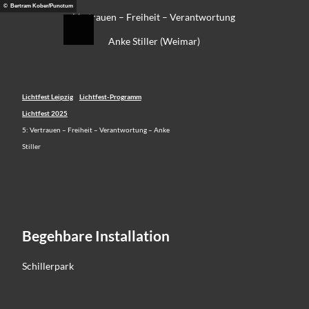
Z
© Bertram Kober/Punctum
eidung
Vertrauen – Freiheit – Verantwortung
u
Suche
Menü
m
Anke Stiller (Weimar)
I
n
h
a
Lichtfest Leipzig
Lichtfest-Programm
l
Lichtfest 2025
t
5: Vertrauen – Freiheit – Verantwortung – Anke
Stiller
Begehbare Installation
Schillerpark