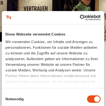
Diese Webseite verwendet Cookies
Wir verwenden Cookies, um Inhalte und Anzeigen zu
personalisieren, Funktionen für soziale Medien anbieten
zu können und die Zugriffe auf unsere Website zu
analysieren. Außerdem geben wir Informationen zu Ihrer
Vertrauen – Freiheit – Verantwortung
auf einen Blick
Verwendung unserer Website an unsere Partner für
soziale Medien, Werbung und Analysen weiter. Unsere
Partner führen diese Informationen möglicherweise mit
weiteren Daten zusammen, die Sie ihnen bereitgestellt
Schillerpark
haben oder die sie im Rahmen Ihrer Nutzung der Dienste
gesammelt haben.
E
Standort
Notwendig
i
n