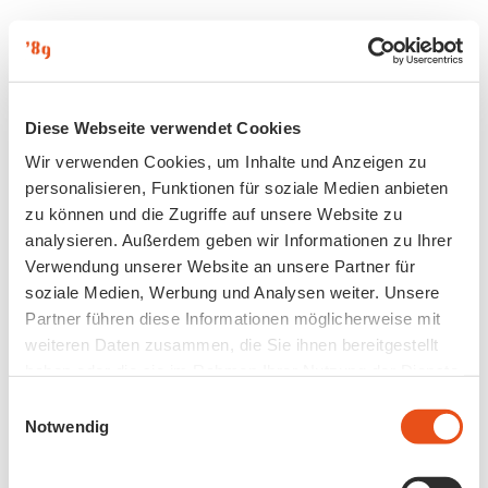
eidung
Suche
Menü
Diese Webseite verwendet Cookies
Wir verwenden Cookies, um Inhalte und Anzeigen zu
personalisieren, Funktionen für soziale Medien anbieten
zu können und die Zugriffe auf unsere Website zu
hier steht der Titel der Intro-Büphne
analysieren. Außerdem geben wir Informationen zu Ihrer
Verwendung unserer Website an unsere Partner für
hier steht die Unterüberschrift der Intro-Bühne
soziale Medien, Werbung und Analysen weiter. Unsere
Partner führen diese Informationen möglicherweise mit
weiteren Daten zusammen, die Sie ihnen bereitgestellt
haben oder die sie im Rahmen Ihrer Nutzung der Dienste
gesammelt haben.
E
Notwendig
i
n
w