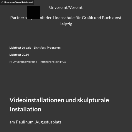
Z
© Punctum/Swen Reichhold
eidung
Unvereint/Vereint
u
Suche
Menü
m
Partnerprojekt mit der Hochschule für Grafik und Buchkunst
I
Leipzig
n
h
a
l
Lichtfest Leipzig
Lichtfest-Programm
t
Lichtfest 2024
F: Unvereint/Vereint – Partnerprojekt HGB
Videoinstallationen und skulpturale
Installation
am Paulinum, Augustusplatz