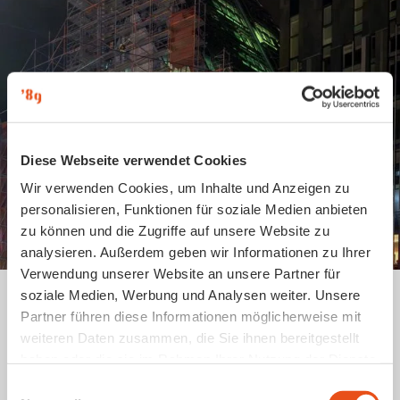
Diese Webseite verwendet Cookies
Wir verwenden Cookies, um Inhalte und Anzeigen zu
personalisieren, Funktionen für soziale Medien anbieten
zu können und die Zugriffe auf unsere Website zu
analysieren. Außerdem geben wir Informationen zu Ihrer
Verwendung unserer Website an unsere Partner für
soziale Medien, Werbung und Analysen weiter. Unsere
Partner führen diese Informationen möglicherweise mit
weiteren Daten zusammen, die Sie ihnen bereitgestellt
Unvereint/Vereint
auf einen Blick
haben oder die sie im Rahmen Ihrer Nutzung der Dienste
gesammelt haben.
E